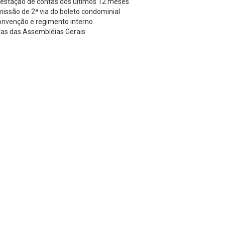
estação de contas dos últimos 12 meses
issão de 2ª via do boleto condominial
nvenção e regimento interno
as das Assembléias Gerais