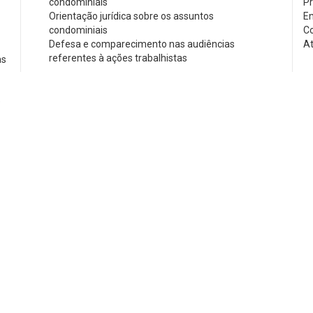
condominiais
Pr
Orientação jurídica sobre os assuntos
Em
condominiais
Co
Defesa e comparecimento nas audiências
At
referentes à ações trabalhistas
as
e