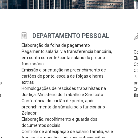
DEPARTAMENTO PESSOAL
Elaboração da folha de pagamento
Pagamento salarial via transferência bancária,
Co
em conta corrente/conta salário do próprio
El
funcionário
Co
Emissão e orientação no preenchimento de
Co
cartões de ponto, escala de folgas e horas
P
extras
s
am
Homologações de rescisões trabalhistas na
Em
Justiça, Ministério do Trabalho e Sindicato
s
fi
Conferência do cartão de ponto, após
preenchimento da súmula pelo funcionário -
Zelador
Elaboração, recolhimento e guarda dos
documentos sociais
Controle de antecipação de salário família, vale
transporte, pensões judiciais, antecipações